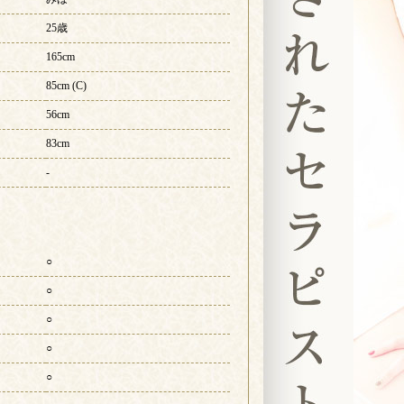
25歳
165cm
85cm (C)
56cm
83cm
-
○
○
○
○
○