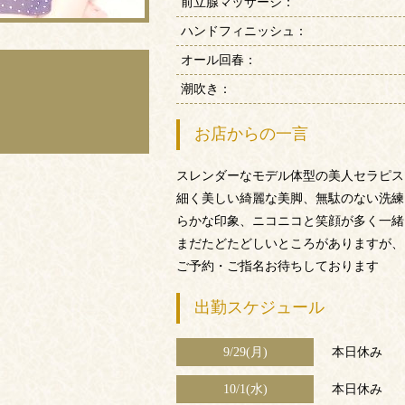
前立腺マッサージ：
ハンドフィニッシュ：
オール回春：
潮吹き：
お店からの一言
スレンダーなモデル体型の美人セラピス
細く美しい綺麗な美脚、無駄のない洗練
らかな印象、ニコニコと笑顔が多く一緒
まだたどたどしいところがありますが、
ご予約・ご指名お待ちしております
出勤スケジュール
9/29(月)
本日休み
10/1(水)
本日休み