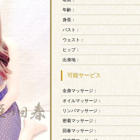
年齢：
身長：
バスト：
ウェスト：
ヒップ：
出身地：
可能サービス
全身マッサージ：
オイルマッサージ：
リンパマッサージ：
密着マッサージ：
回春マッサージ：