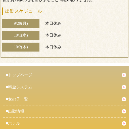
出勤スケジュール
9/29(月)
本日休み
10/1(水)
本日休み
10/2(木)
本日休み
■
トップページ
■
料金システム
■
女の子一覧
■
出勤情報
■
ホテル