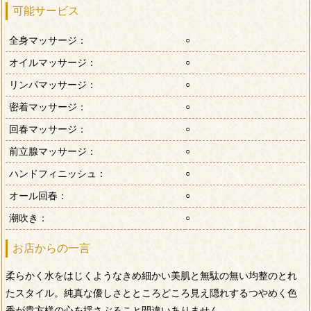
可能サービス
全身マッサージ：
○
オイルマッサージ：
○
リンパマッサージ：
○
密着マッサージ：
○
回春マッサージ：
○
前立腺マッサージ：
○
ハンドフィニッシュ：
○
オール回春：
○
潮吹き：
○
お店からの一言
柔らかく水をはじくようなきめ細かい美肌と無駄の無い均整のとれ
たスタイル。純真な優しさとところどころ見え隠れするつやめく色
香が貴方様の心を揺さぶること間違いありません。