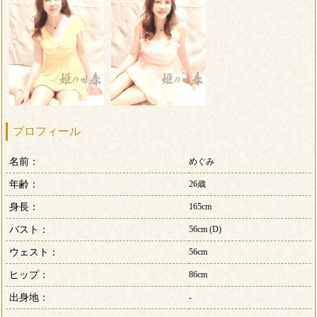
プロフィール
名前：
めぐみ
年齢：
26歳
身長：
165cm
バスト：
56cm (D)
ウェスト：
56cm
ヒップ：
86cm
出身地：
-