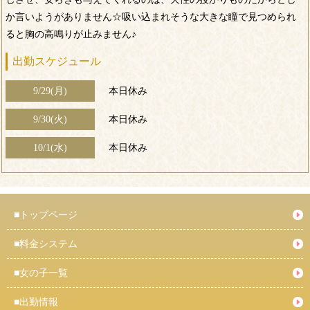
か言いようがありません☆吸い込まれそうな大きな瞳で見つめられ
ると胸の高鳴りが止みません♪
出勤スケジュール
9/29(月)
本日休み
9/30(火)
本日休み
10/1(水)
本日休み
■
トップページ
■
料金システム
■
女の子一覧
■
出勤情報