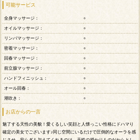
可能サービス
全身マッサージ：
○
オイルマッサージ：
○
リンパマッサージ：
○
密着マッサージ：
○
回春マッサージ：
○
前立腺マッサージ：
○
ハンドフィニッシュ：
○
オール回春：
○
潮吹き：
○
お店からの一言
魅了する天性の美貌！愛くるしい笑顔と人懐っこい性格にドハマり
確定の美女でございます♪同じ空間にいるだけで圧倒的なオーラを感
じさせ、安らぎも与えてくれるのは、天性の授かりものだからとし