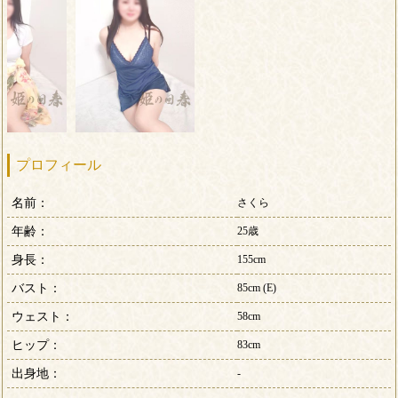
プロフィール
名前：
さくら
年齢：
25歳
身長：
155cm
バスト：
85cm (E)
ウェスト：
58cm
ヒップ：
83cm
出身地：
-