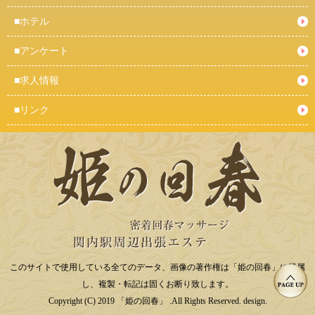
■
ホテル
■
アンケート
■
求人情報
■
リンク
このサイトで使用している全てのデータ、画像の著作権は「姫の回春」に帰属
し、複製・転記は固くお断り致します。
Copyright (C) 2019 「姫の回春」 .All Rights Reserved. design.