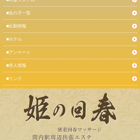
■
女の子一覧
■
出勤情報
■
ホテル
■
アンケート
■
求人情報
■
リンク