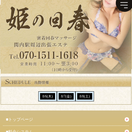
8/6(木)
8/7(金)
8/8(土)
■
トップページ
■
料金システム