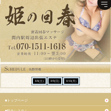
8/8(土)
8/9(日)
8/10(月)
■
トップページ
■
料金システム