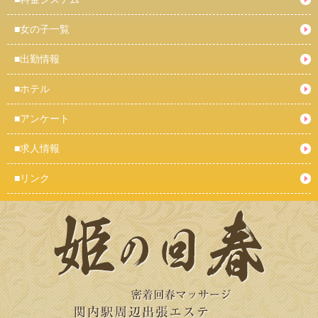
■
女の子一覧
■
出勤情報
■
ホテル
■
アンケート
■
求人情報
■
リンク